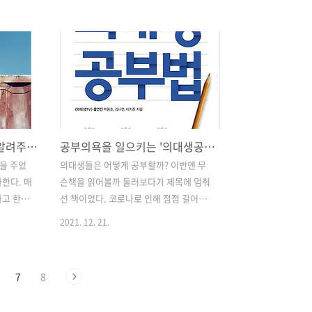
다가 코
어느 특정분야에 깊은 지식이 없는 것 같
성상 코로
다. 경영학을 전공한 나지만 솔직히 말하
휴직을 시
면 경영과 경제에 대해서도 깊은 지식이
급은 삭감
있다고 말을 할수가 없다. 그냥 흘러가는
간이 많
큰 틀만 이해할뿐이다. 더 나아가 사회에
. 급여
서는 어떤 지식이던 폭 넓은 이해도를 가
 것 보다
져야지 타인과의 대화에서도 대화거리가
 고민에
풍부해진다. 나는 한참 부족했다. 그래도
나 자신을 다스리는법을 알려주는 '걷는사람'
공부의욕을 일으키는 '의대생공부법'
를 준비
지식을 쌓으려는 노력을 아예 안한건 아
그리고 충
니다, 어쩌다 알게된 것들에 대해서 조금
을 주었
의대생들은 어떻게 공부할까? 이번엔 무
경제력은
더 이해도를 높이려 검색도 많이 해보았
한다. 매
슨책을 읽어볼까 둘러보다가 제목에 멈춰
였다. 나
다. 그리고 가장 크게 관심을 안가졌었던
하고 한시
선 책이었다. 코로나로 인해 점점 길어지
경제와 정치에 대해서도 너무 ..
 노력한
고 있는 휴직을 하는 중에, 이렇게 시간을
2021. 12. 21.
수단을 이
보내는 것이 아깝다는 생각이 들어 몇몇
 현지의
자격증을 준비하고 있던 터라, 이 책의 제
을 찾아다
목이 강렬하게 끌렸다. 대학 졸업 이후 공
7
8
다. 가장
부를 위해 펜을 잡아 본지 오래되서 그런
행에서도
건지, 나이가 들어서 머리가 굳어지고 있