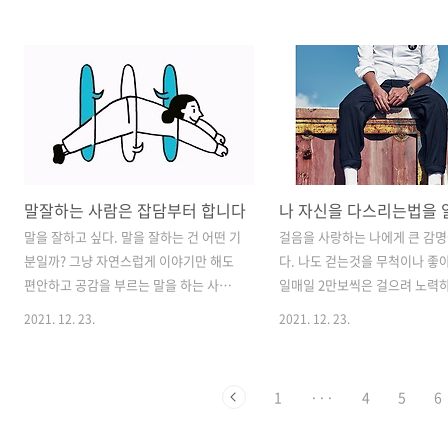
세계에서 정말 말그대로 핫 이슈였다. 십
벌어서 쓰고 그저 그렇게 살아가
만원, 이십만원, 백만원 하던 코인 가격이
로나를 만나게 되었다. 직장 특
현재는 수천만원에 달한다. 진작에 비트
나에 직격탄을 맞고 기약 없는 
코인의 진가를 알아보고 작은금액이었더
작하게 된다. 휴직으로 인해 월
라도 일단 투자를 한 사람은 현재 몇천에
되고 시간은 많아지고 그렇게 시
서부터 몇십억까지 엄청난 자산을 이루었
아지니 돈쓸일이 생기기 시작했다
다. 갑자기 그렇게 비트코인 투자에 성공
는 줄어들었는데 돈은 평소 쓰던
한 사람들이 방송에도 나오고 유튜브에서
더 쓰게 되는 날들이 늘어나면서
말잘하는 사람은 잡담부터 합니다
도 많이 보이기 시작했고, 나는 궁금했다.
빠지기 시작했다. 혹시나 장기화
대체 비트코인이 뭘까? 소소하게 주식 근
해서 계획이 필요할 것 같은데, 
말을 잘하고 싶다. 말을 잘하는 건 어떤 기
걸음을 사랑하는 나에게 큰 감명
처에만 어슬렁 거리던 나는 갑자기 코인
격을 받는다. 잔인하게도 나의 
분일까? 그냥 자연스럽게 이야기만 해도
다. 나도 걷는것을 무척이나 좋아
에 큰 관심이 쏠리기 시작했다. 코인으로
바닥이었다. 그것이 나의 현주소
편안하고 공감을 부르는 말을 하는 사람
일매일 2만보씩은 걸으려 노력
투자에 성공한 사람들의 이야기들을 시작
이도 30대로 들어서고 갑..
들. 나는 항상 그런 사람이 되고 싶었던 것
간 정도의 거리는 걸어다니려고
2021. 12. 23.
2021. 12. 23.
으로 천천..
같다. 나는 학창시절부터 매우 내성적인
다. 여행을 가서도 최대한 이동
사람이었다. 누군가 말을 시켜주기 전에
용하지 않고 내발로 걸어다니며
먼저 말을 거는 법이 없었고, 나를 모르는
풍경을 많이 보고 또 현지 맛집
1
···
4
5
6
누군가와 대화를 한다거나, 내가 모르는
니는 게 내가 즐기는 여행방식이
누군가와 대화를 하는 자체를 불편하게
최근에 다녀왔던 태국 방콕 여