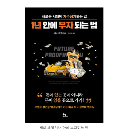
제이 새밋 '1년 안에 부자되는 법'