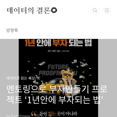
본문 바로가기
데이터의 결론🌻
방명록
데이터로 읽는 세상/책
멘토링으로 부자만들기 프로
젝트 ‘1년안에 부자되는 법’
by find_theway
2022. 3. 14.